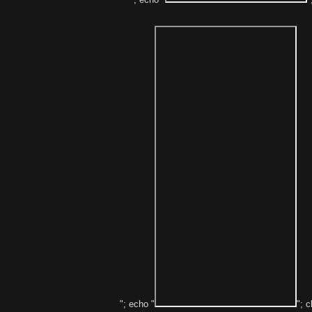
"; echo "
"; c