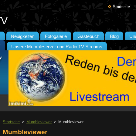
Startseite
TV
t
Neuigkeiten
Fotogalerie
Gästebuch
Blog
Un
r
Unsere Mumbleserver und Radio TV Streams
Startseite
>
Mumbleviewer
>
Mumbleviewer
Mumbleviewer