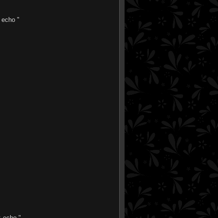
 echo "
; echo "