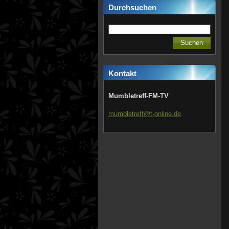
Durchsuchen
Kontakt
Mumbletreff-FM-TV
mumbletr
eff@t-on
line.de