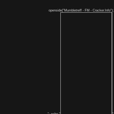
openside("Mumbletreff - FM - Cracker.Info");
"; echo "
"