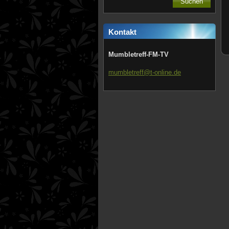
Kontakt
Mumbletreff-FM-TV
mumbletr
eff@t-on
line.de