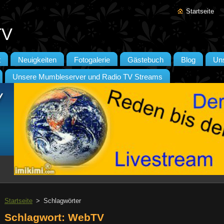
Startseite
TV
t
Neuigkeiten
Fotogalerie
Gästebuch
Blog
Un
Unsere Mumbleserver und Radio TV Streams
Startseite
>
Schlagwörter
Schlagwort: WebTV