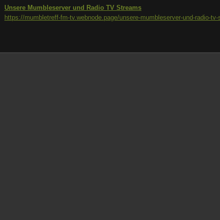
Unsere Mumbleserver und Radio TV Streams
https://mumbletreff-fm-tv.webnode.page/unsere-mumbleserver-und-radio-tv-